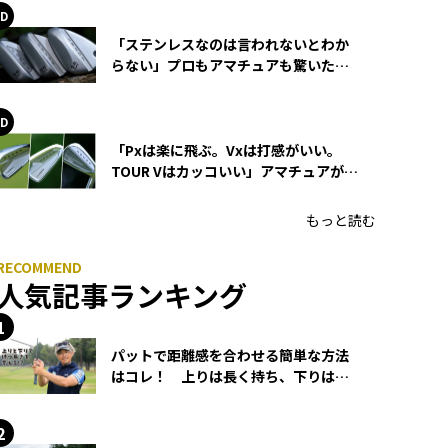
「ステンレスなのは言われないとわか
らない」プロもアマチュアも驚いた
HONMA WEDGEの打感とスピン
「Pxは楽に飛ぶ。Vxは打感がいい。
TOUR Vはカッコいい」アマチュアが選
ぶHONMA「T//WORLD アイアン」
もっと読む
人気記事ランキング
パットで距離感を合わせる簡単な方法
はコレ！ 上りは長く持ち、下りは短
く持つ！