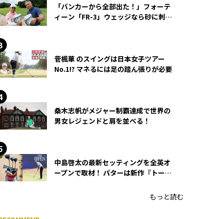
「バンカーから全部出た！」フォーテ
ィーン「FR-3」ウェッジなら砂に刺さ
らず脱出できる？
菅楓華 のスイングは日本女子ツアー
No.1!? マネるには足の踏ん張りが必要
桑木志帆がメジャー制覇達成で世界の
男女レジェンドと肩を並べる！
中島啓太の最新セッティングを全英オ
ープンで取材！ パターは新作『トーチ
ド』を投入
もっと読む