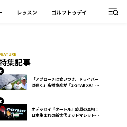
ー
レッスン
ゴルフトゥデイ
特集記事
「アプローチは食いつき、ドライバー
は弾く」髙橋竜彦が『Z-STAR XV』を
使い続ける理由
オデッセイ『タートル』旋風の真相！
日本生まれの新世代ミッドマレットが
世界を席巻