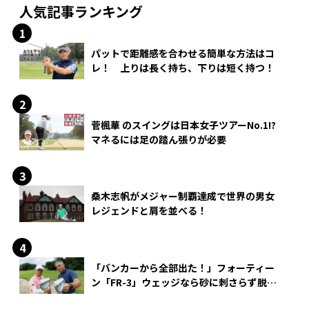
人気記事ランキング
パットで距離感を合わせる簡単な方法はコ
レ！ 上りは長く持ち、下りは短く持つ！
菅楓華 のスイングは日本女子ツアーNo.1!?
マネるには足の踏ん張りが必要
桑木志帆がメジャー制覇達成で世界の男女
レジェンドと肩を並べる！
「バンカーから全部出た！」フォーティー
ン「FR-3」ウェッジなら砂に刺さらず脱出
できる？