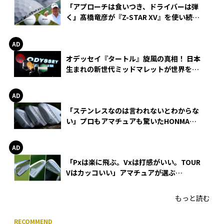
「アプローチは食いつき、ドライバーは弾
く」髙橋竜彦が『Z-STAR XV』を使い続け
る理由
オデッセイ『タートル』旋風の真相！ 日本
生まれの新世代ミッドマレットが世界を席
巻
「ステンレスなのは言われないとわからな
い」プロもアマチュアも驚いたHONMA
WEDGEの打感とスピン
「Pxは楽に飛ぶ。Vxは打感がいい。TOUR
Vはカッコいい」アマチュアが選ぶ
HONMA「T//WORLD アイアン」
もっと読む