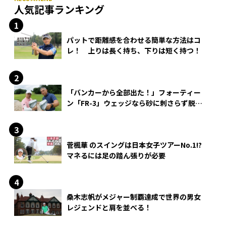
人気記事ランキング
パットで距離感を合わせる簡単な方法はコ
レ！ 上りは長く持ち、下りは短く持つ！
「バンカーから全部出た！」フォーティー
ン「FR-3」ウェッジなら砂に刺さらず脱出
できる？
菅楓華 のスイングは日本女子ツアーNo.1!?
マネるには足の踏ん張りが必要
桑木志帆がメジャー制覇達成で世界の男女
レジェンドと肩を並べる！