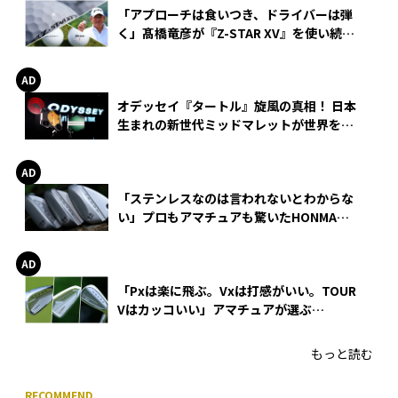
「アプローチは食いつき、ドライバーは弾
く」髙橋竜彦が『Z-STAR XV』を使い続け
る理由
オデッセイ『タートル』旋風の真相！ 日本
生まれの新世代ミッドマレットが世界を席
巻
「ステンレスなのは言われないとわからな
い」プロもアマチュアも驚いたHONMA
WEDGEの打感とスピン
「Pxは楽に飛ぶ。Vxは打感がいい。TOUR
Vはカッコいい」アマチュアが選ぶ
HONMA「T//WORLD アイアン」
もっと読む