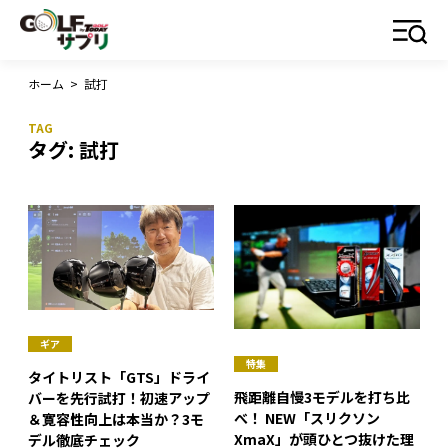
ホーム
>
試打
タグ:
試打
ギア
特集
タイトリスト「GTS」ドライ
飛距離自慢3モデルを打ち比
バーを先行試打！初速アップ
べ！ NEW「スリクソン
＆寛容性向上は本当か？3モ
XmaX」が頭ひとつ抜けた理
デル徹底チェック