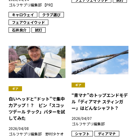
ゴルフサプリ編集部 【PR】
キャロウェイ
クラブ選び
フェアウェイウッド
石井良介
試打
ギア
ギア
“青マナ”のトップエンドモデ
白いヘッドと“ドット”で集中
ル「ディアマナ スティンガ
力アップ！？ ピン「スコッ
ー」はどんなシャフト？
ツデール テック」パターを試
してみた
2026/04/07
ゴルフサプリ編集部
2026/04/08
シャフト
ディアマナ
ゴルフサプリ編集部 野村タケオ