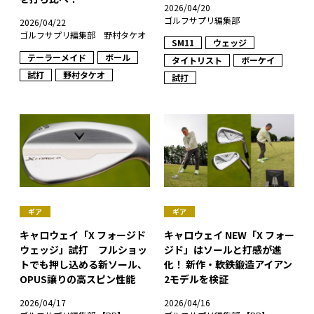
2026/04/20
ゴルフサプリ編集部
2026/04/22
ゴルフサプリ編集部 野村タケオ
SM11
ウェッジ
テーラーメイド
ボール
タイトリスト
ボーケイ
試打
野村タケオ
試打
ギア
ギア
キャロウェイ「X フォージド
キャロウェイ NEW「X フォー
ウェッジ」試打 フルショッ
ジド」はソールと打感が進
トでも押し込める新ソール、
化！ 新作・軟鉄鍛造アイアン
OPUS譲りの高スピン性能
2モデルを検証
2026/04/17
2026/04/16