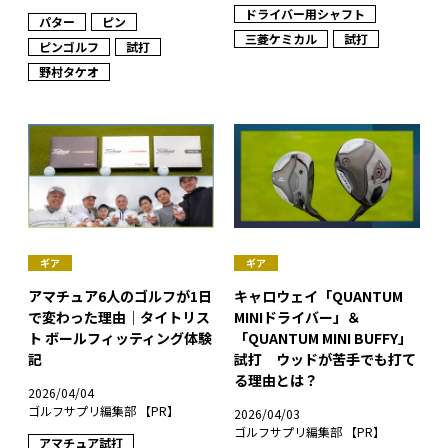
ドライバー用シャフト
パター
ピン
三菱ケミカル
試打
ピンゴルフ
試打
野村タケオ
ギア
ギア
アマチュア6人のゴルフが1日
キャロウェイ「QUANTUM
で変わった理由｜タイトリス
MINIドライバー」＆
ト ボールフィッティング体験
「QUANTUM MINI BUFFY」
記
試打 ウッドが苦手でも打て
る理由とは？
2026/04/04
ゴルフサプリ編集部 【PR】
2026/04/03
ゴルフサプリ編集部 【PR】
アマチュア試打