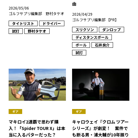
由
2026/05/06
ゴルフサプリ編集部 野村タケオ
2026/04/29
ゴルフサプリ編集部 【PR】
タイトリスト
ドライバー
スリクソン
ダンロップ
試打
野村タケオ
ディスタンスボール
ボール
石井良介
試打
ギア
ギア
マキロイ2連覇で思わず購
キャロウェイ『クロム ツアー
入！「Spider TOUR X」は本
シリーズ』が劇変！ 案件で
当に入るパターだった？
も断る男・浦大輔が10年振り