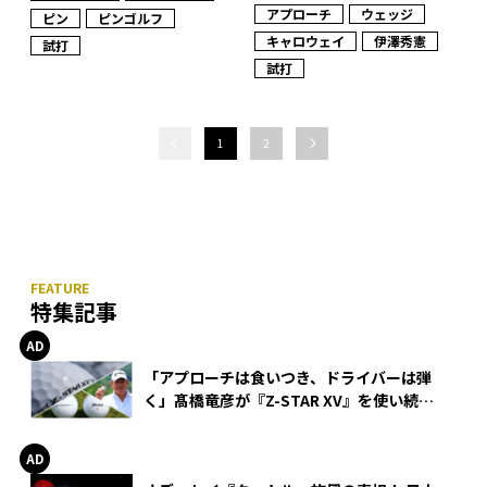
アプローチ
ウェッジ
ピン
ピンゴルフ
キャロウェイ
伊澤秀憲
試打
試打
1
2
特集記事
「アプローチは食いつき、ドライバーは弾
く」髙橋竜彦が『Z-STAR XV』を使い続け
る理由