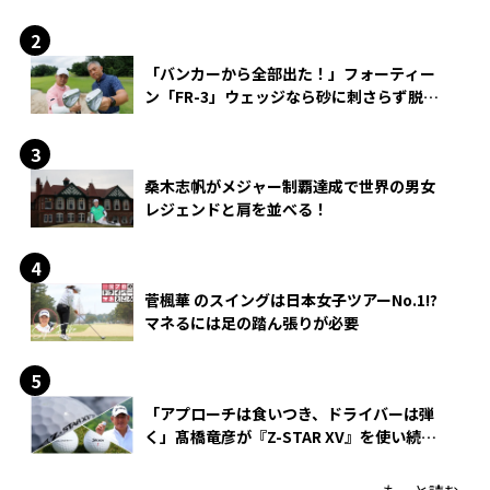
「バンカーから全部出た！」フォーティー
ン「FR-3」ウェッジなら砂に刺さらず脱出
できる？
桑木志帆がメジャー制覇達成で世界の男女
レジェンドと肩を並べる！
菅楓華 のスイングは日本女子ツアーNo.1!?
マネるには足の踏ん張りが必要
「アプローチは食いつき、ドライバーは弾
く」髙橋竜彦が『Z-STAR XV』を使い続け
る理由