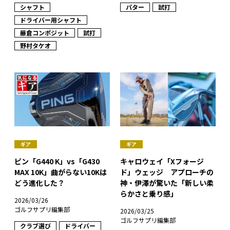
シャフト
パター
試打
ドライバー用シャフト
藤倉コンポジット
試打
野村タケオ
ギア
ギア
ピン「G440 K」vs「G430
キャロウェイ「Xフォージ
MAX 10K」曲がらない10Kは
ド」ウェッジ アプローチの
どう進化した？
神・伊澤が驚いた「新しい柔
らかさと乗り感」
2026/03/26
ゴルフサプリ編集部
2026/03/25
ゴルフサプリ編集部
クラブ選び
ドライバー