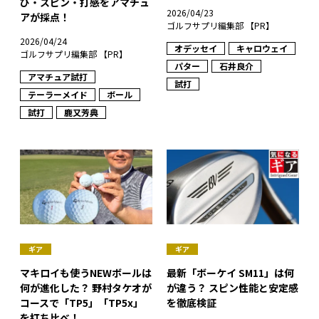
び・スピン・打感をアマチュ
2026/04/23
アが採点！
ゴルフサプリ編集部 【PR】
2026/04/24
オデッセイ
キャロウェイ
ゴルフサプリ編集部 【PR】
パター
石井良介
アマチュア試打
試打
テーラーメイド
ボール
試打
鹿又芳典
ギア
ギア
マキロイも使うNEWボールは
最新「ボーケイ SM11」は何
何が進化した？ 野村タケオが
が違う？ スピン性能と安定感
コースで「TP5」「TP5x」
を徹底検証
を打ち比べ！