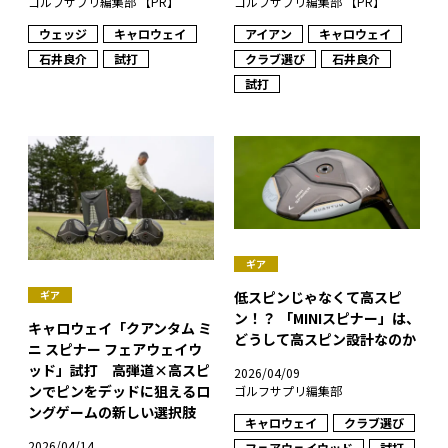
ゴルフサプリ編集部 【PR】
ゴルフサプリ編集部 【PR】
ウェッジ
キャロウェイ
アイアン
キャロウェイ
石井良介
試打
クラブ選び
石井良介
試打
ギア
低スピンじゃなくて高スピ
ギア
ン！？ 「MINIスピナー」は、
キャロウェイ「クアンタム ミ
どうして高スピン設計なのか
ニ スピナー フェアウェイウ
ッド」試打 高弾道×高スピ
2026/04/09
ンでピンをデッドに狙えるロ
ゴルフサプリ編集部
ングゲームの新しい選択肢
キャロウェイ
クラブ選び
2026/04/14
フェアウェイウッド
試打