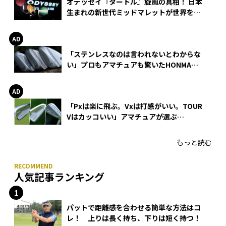
オデッセイ『タートル』旋風の真相！ 日本
生まれの新世代ミッドマレットが世界を席
巻
「ステンレスなのは言われないとわからな
い」プロもアマチュアも驚いたHONMA
WEDGEの打感とスピン
「Pxは楽に飛ぶ。Vxは打感がいい。TOUR
Vはカッコいい」アマチュアが選ぶ
HONMA「T//WORLD アイアン」
もっと読む
人気記事ランキング
パットで距離感を合わせる簡単な方法はコ
レ！ 上りは長く持ち、下りは短く持つ！