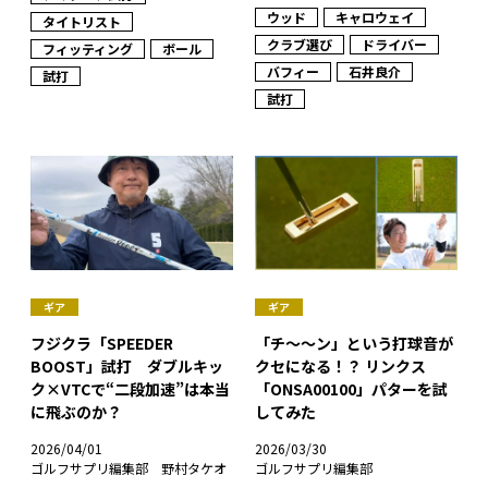
ウッド
キャロウェイ
タイトリスト
クラブ選び
ドライバー
フィッティング
ボール
バフィー
石井良介
試打
試打
ギア
ギア
フジクラ「SPEEDER
「チ〜〜ン」という打球音が
BOOST」試打 ダブルキッ
クセになる！？ リンクス
ク×VTCで“二段加速”は本当
「ONSA00100」パターを試
に飛ぶのか？
してみた
2026/04/01
2026/03/30
ゴルフサプリ編集部 野村タケオ
ゴルフサプリ編集部