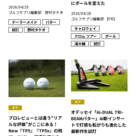
にボールを変えた
2026/04/29
ゴルフサプリ編集部 野村タケオ
2026/04/28
ゴルフサプリ編集部 【PR】
テーラーメイド
パター
キャロウェイ
試打
野村タケオ
クロム ツアー
ボール
浦大輔
試打
ギア
ギア
オデッセイ「Ai-DUAL TRI-
プロレビューとは違う“リア
BEAMパター」AI新インサー
ルな評価”がここにある！
トで打感も転がりも進化した
New『TP5』『TP5x』の飛
最新作を試打