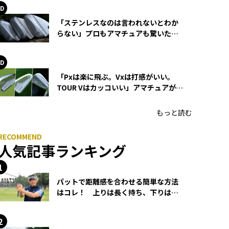
「ステンレスなのは言われないとわか
らない」プロもアマチュアも驚いた
HONMA WEDGEの打感とスピン
「Pxは楽に飛ぶ。Vxは打感がいい。
TOUR Vはカッコいい」アマチュアが選
ぶHONMA「T//WORLD アイアン」
もっと読む
人気記事ランキング
パットで距離感を合わせる簡単な方法
はコレ！ 上りは長く持ち、下りは短
く持つ！