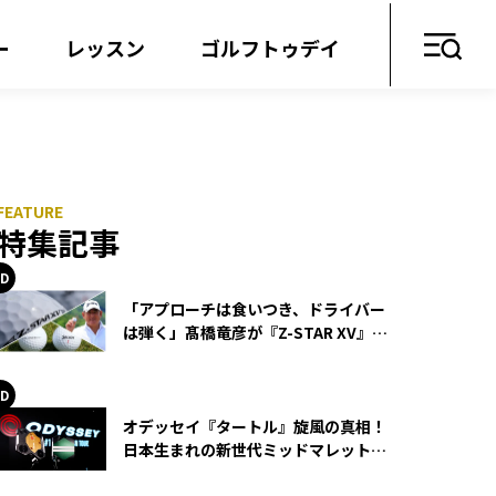
ー
レッスン
ゴルフトゥデイ
特集記事
「アプローチは食いつき、ドライバー
は弾く」髙橋竜彦が『Z-STAR XV』を
使い続ける理由
オデッセイ『タートル』旋風の真相！
日本生まれの新世代ミッドマレットが
世界を席巻