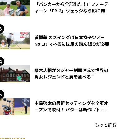
「バンカーから全部出た！」フォーテ
ィーン「FR-3」ウェッジなら砂に刺さ
らず脱出できる？
菅楓華 のスイングは日本女子ツアー
No.1!? マネるには足の踏ん張りが必要
桑木志帆がメジャー制覇達成で世界の
男女レジェンドと肩を並べる！
中島啓太の最新セッティングを全英オ
ープンで取材！ パターは新作『トーチ
ド』を投入
もっと読む