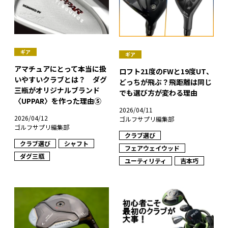
ギア
ギア
アマチュアにとって本当に扱
ロフト21度のFWと19度UT、
いやすいクラブとは？ ダグ
どっちが飛ぶ？飛距離は同じ
三瓶がオリジナルブランド
でも選び方が変わる理由
〈UPPAR〉を作った理由⑤
2026/04/11
2026/04/12
ゴルフサプリ編集部
ゴルフサプリ編集部
クラブ選び
クラブ選び
シャフト
フェアウェイウッド
ダグ三瓶
ユーティリティ
吉本巧