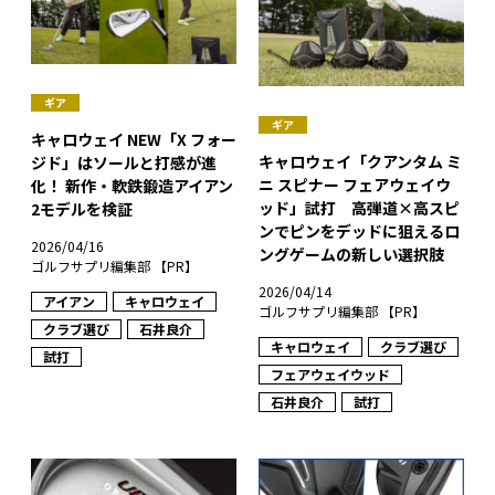
ギア
ギア
キャロウェイ NEW「X フォー
キャロウェイ「クアンタム ミ
ジド」はソールと打感が進
ニ スピナー フェアウェイウ
化！ 新作・軟鉄鍛造アイアン
ッド」試打 高弾道×高スピ
2モデルを検証
ンでピンをデッドに狙えるロ
2026/04/16
ングゲームの新しい選択肢
ゴルフサプリ編集部 【PR】
2026/04/14
アイアン
キャロウェイ
ゴルフサプリ編集部 【PR】
クラブ選び
石井良介
キャロウェイ
クラブ選び
試打
フェアウェイウッド
石井良介
試打