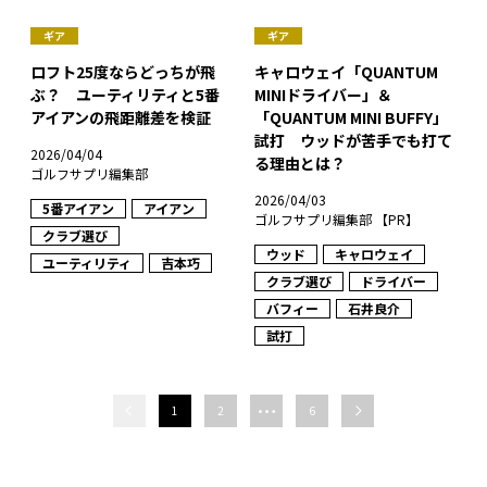
ギア
ギア
ロフト25度ならどっちが飛
キャロウェイ「QUANTUM
ぶ？ ユーティリティと5番
MINIドライバー」＆
アイアンの飛距離差を検証
「QUANTUM MINI BUFFY」
試打 ウッドが苦手でも打て
2026/04/04
る理由とは？
ゴルフサプリ編集部
2026/04/03
5番アイアン
アイアン
ゴルフサプリ編集部 【PR】
クラブ選び
ウッド
キャロウェイ
ユーティリティ
吉本巧
クラブ選び
ドライバー
バフィー
石井良介
試打
…
1
2
6