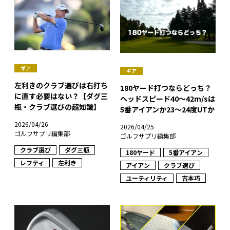
ギア
ギア
左利きのクラブ選びは右打ち
180ヤード打つならどっち？
に直す必要はない？【ダグ三
ヘッドスピード40〜42m/sは
瓶・クラブ選びの超知識】
5番アイアンか23〜24度UTか
2026/04/26
2026/04/25
ゴルフサプリ編集部
ゴルフサプリ編集部
クラブ選び
ダグ三瓶
180ヤード
5番アイアン
レフティ
左利き
アイアン
クラブ選び
ユーティリティ
吉本巧