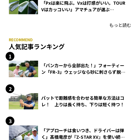
「Pxは楽に飛ぶ。Vxは打感がいい。TOUR
Vはカッコいい」アマチュアが選ぶ
HONMA「T//WORLD アイアン」
もっと読む
人気記事ランキング
「バンカーから全部出た！」フォーティー
ン「FR-3」ウェッジなら砂に刺さらず脱出
できる？
パットで距離感を合わせる簡単な方法はコ
レ！ 上りは長く持ち、下りは短く持つ！
「アプローチは食いつき、ドライバーは弾
く」髙橋竜彦が『Z-STAR XV』を使い続け