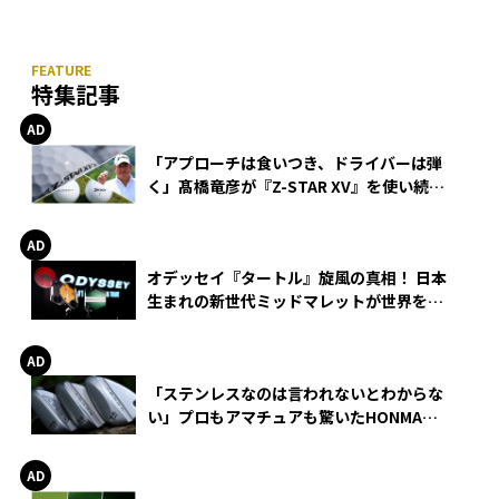
特集記事
「アプローチは食いつき、ドライバーは弾
く」髙橋竜彦が『Z-STAR XV』を使い続け
る理由
オデッセイ『タートル』旋風の真相！ 日本
生まれの新世代ミッドマレットが世界を席
巻
「ステンレスなのは言われないとわからな
い」プロもアマチュアも驚いたHONMA
WEDGEの打感とスピン