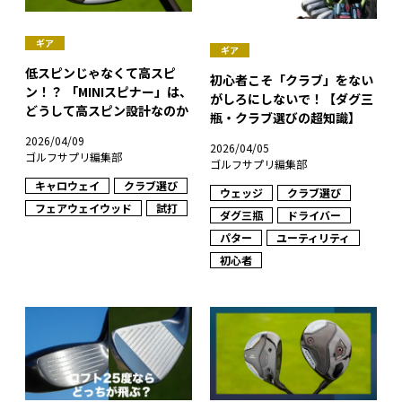
ギア
ギア
低スピンじゃなくて高スピ
初心者こそ「クラブ」をない
ン！？ 「MINIスピナー」は、
がしろにしないで！【ダグ三
どうして高スピン設計なのか
瓶・クラブ選びの超知識】
2026/04/09
2026/04/05
ゴルフサプリ編集部
ゴルフサプリ編集部
キャロウェイ
クラブ選び
ウェッジ
クラブ選び
フェアウェイウッド
試打
ダグ三瓶
ドライバー
パター
ユーティリティ
初心者